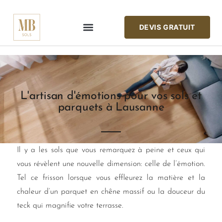
DEVIS GRATUIT
REVÊTEMENTS DE SOLS
Maison MBsols
L'artisan d'émotions pour vos sols et
parquets à Lausanne
Il y a les sols que vous remarquez à peine et ceux qui
vous révèlent une nouvelle dimension: celle de l’émotion.
Tel ce frisson lorsque vous effleurez la matière et la
chaleur d’un parquet en chêne massif ou la douceur du
teck qui magnifie votre terrasse.