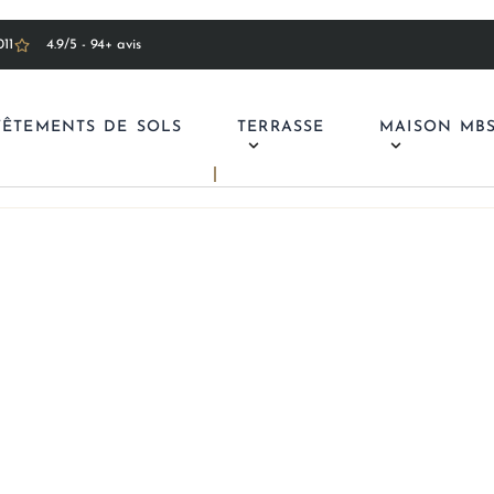
11
4.9/5 - 94+ avis
VÊTEMENTS DE SOLS
TERRASSE
MAISON MB
quet à Lausanne