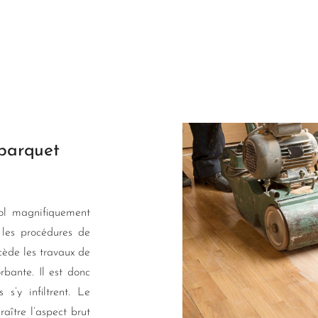
 parquet
ol magnifiquement
 les procédures de
écède les travaux de
rbante. Il est donc
s’y infiltrent. Le
aître l’aspect brut