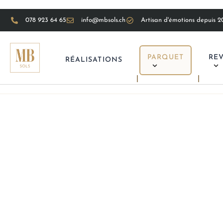
078 923 64 65
info@mbsols.ch
Artisan d'émotions depuis 20
PARQUET
RE
RÉALISATIONS
Ponçage Parquet
Votre spécialiste en entretien de par
DEVIS GRATUIT