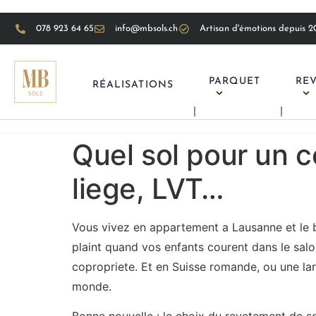
078 923 64 65
info@mbsols.ch
Artisan d'émotions depuis 20
PARQUET
RE
RÉALISATIONS
Quel sol pour un 
liege, LVT…
Vous vivez en appartement a Lausanne et le b
plaint quand vos enfants courent dans le salo
copropriete. Et en Suisse romande, ou une lar
monde.