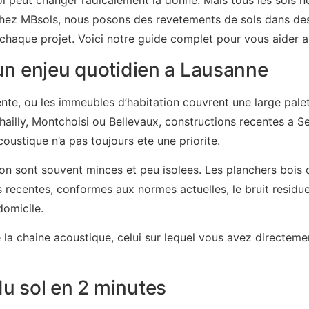
l peut changer radicalement la donne. Mais tous les sols ne
hez MBsols, nous posons des revetements de sols dans des
chaque projet. Voici notre guide complet pour vous aider a 
 un enjeu quotidien a Lausanne
ente, ou les immeubles d’habitation couvrent une large pale
ailly, Montchoisi ou Bellevaux, constructions recentes a S
acoustique n’a pas toujours ete une priorite.
on sont souvent minces et peu isolees. Les planchers bois 
recentes, conformes aux normes actuelles, le bruit residu
domicile.
e la chaine acoustique, celui sur lequel vous avez directeme
u sol en 2 minutes