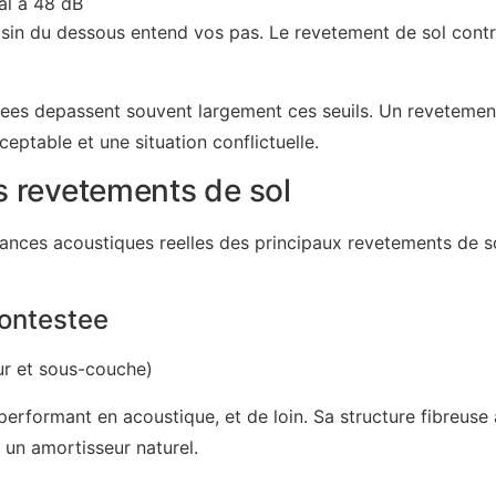
gal a 48 dB
 voisin du dessous entend vos pas. Le revetement de sol cont
urees depassent souvent largement ces seuils. Un reveteme
ceptable et une situation conflictuelle.
 revetements de sol
rmances acoustiques reelles des principaux revetements de 
ontestee
ur et sous-couche)
performant en acoustique, et de loin. Sa structure fibreuse 
 un amortisseur naturel.